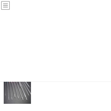
コ
ナ
西新宿共同研究センター
ン
ビ
テ
ゲ
ン
ー
商品
ツ
シ
へ
ョ
ス
ン
HOME
商品
FALCON ピペット
キ
に
ッ
移
プ
動
2016年4月20日
/ 最終更新日時 :
2025年5月15日
user
商品
FALCON ピペット