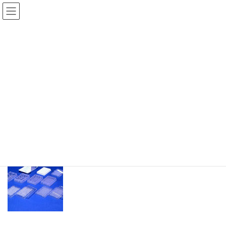
コ
ナ
西新宿共同研究センター
ン
ビ
テ
ゲ
ン
ー
商品
ツ
シ
へ
ョ
ス
ン
HOME
商品
FALCON 培養細胞プレート
キ
に
ッ
移
プ
動
2016年4月20日
/ 最終更新日時 :
2025年4月16日
user
商品
FALCON 培養細胞プレート