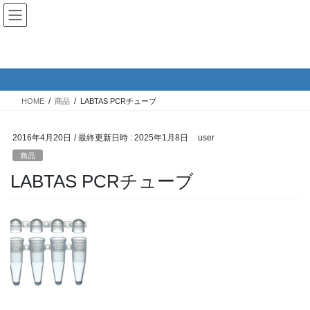
コ
ナ
西新宿共同研究センター
ン
ビ
テ
ゲ
ン
ー
商品
ツ
シ
へ
ョ
ス
ン
HOME
商品
LABTAS PCRチューブ
キ
に
ッ
移
プ
動
2016年4月20日
/ 最終更新日時 :
2025年1月8日
user
商品
LABTAS PCRチューブ