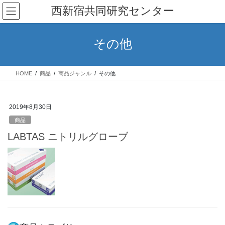
コ
ナ
西新宿共同研究センター
ン
ビ
テ
ゲ
ン
ー
その他
ツ
シ
へ
ョ
ス
ン
HOME
商品
商品ジャンル
その他
キ
に
ッ
移
プ
動
2019年8月30日
商品
LABTAS ニトリルグローブ